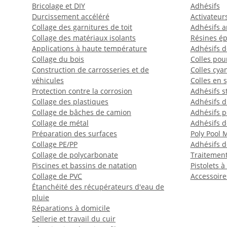
Bricolage et DIY
Adhésifs
Durcissement accéléré
Activateur
Collage des garnitures de toit
Adhésifs a
Collage des matériaux isolants
Résines é
Applications à haute température
Adhésifs d
Collage du bois
Colles pou
Construction de carrosseries et de
Colles cya
véhicules
Colles en 
Protection contre la corrosion
Adhésifs s
Collage des plastiques
Adhésifs d
Collage de bâches de camion
Adhésifs p
Collage de métal
Adhésifs 
Préparation des surfaces
Poly Pool 
Collage PE/PP
Adhésifs d
Collage de polycarbonate
Traitement
Piscines et bassins de natation
Pistolets 
Collage de PVC
Accessoire
Étanchéité des récupérateurs d'eau de
pluie
Réparations à domicile
Sellerie et travail du cuir