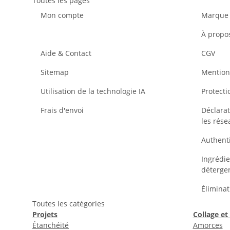
Toutes les pages
Mon compte
Marque 
À propo
Aide & Contact
CGV
Sitemap
Mention
Utilisation de la technologie IA
Protect
Frais d'envoi
Déclarat
les rése
Authenti
Ingrédie
déterge
Élimina
Toutes les catégories
Projets
Collage et
Étanchéité
Amorces