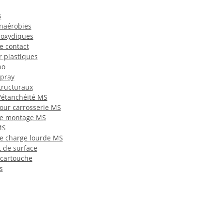
s
naérobies
poxydiques
e contact
r plastiques
no
spray
tructuraux
'étanchéité MS
our carrosserie MS
de montage MS
MS
e charge lourde MS
 de surface
à cartouche
s